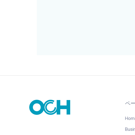
ペ
Hom
Bus